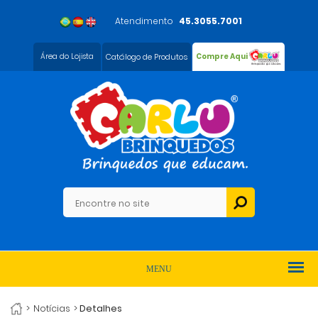
Atendimento
45.3055.7001
Área do Lojista
Catálogo de Produtos
Compre Aqui
MENU
>
Notícias
>
Detalhes