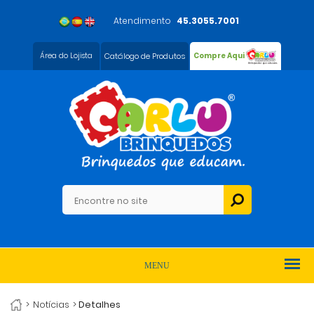
Atendimento
45.3055.7001
Área do Lojista
Catálogo de Produtos
Compre Aqui
MENU
>
Notícias
>
Detalhes