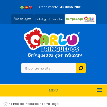
Atendimento
45.3055.7001
Área do Lojista
Catálogo de Produtos
Compre Aqui
MENU
>
Linha de Produtos
>
Torre Legal