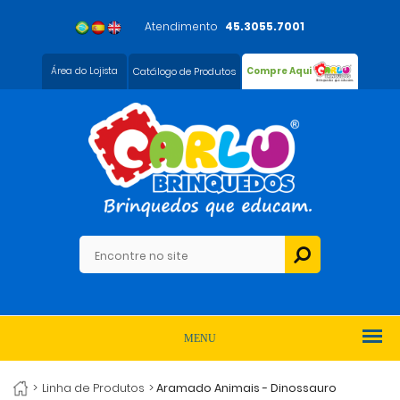
Atendimento
45.3055.7001
Área do Lojista
Catálogo de Produtos
Compre Aqui
MENU
>
Linha de Produtos
>
Aramado Animais - Dinossauro