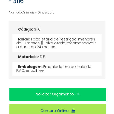
- 3116
Aramado Animais - Dinossauro
Código:
3116
Idade:
Faixa etária de restrição: menores
de 18 meses. || Faixa etária recomendável :
a partir de 24 meses.
Material:
M.D.F.
Embalagem:
Embalado em película de
P.V.C. encolhível
Solicitar Orçamento
Compre Online