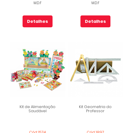
M.D.F
M.D.F
Detalhes
Detalhes
Kit de Alimentação
Kit Geometria do
Saudável
Professor
Cód: 1574
Cód: 1897