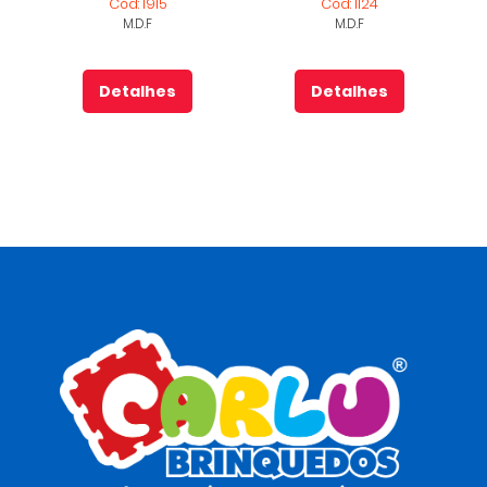
Cód: 1915
Cód: 1124
M.D.F
M.D.F
Detalhes
Detalhes