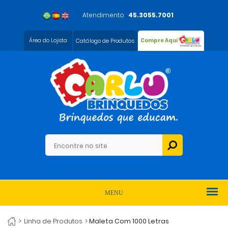
Atendimento
45.3055.7001
Área do Lojista
Catálogo de Produtos
Compre Aqui
MENU
>
Linha de Produtos
>
Maleta Com 1000 Letras