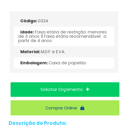
Código:
0324
Idade:
Faixa etária de restrição: menores
de 3 anos. || Faixa etária recomendável : a
partir de 4 anos.
Material:
M.D.F. e E.V.A.
Embalagem:
Caixa de papelão
Solicitar Orçamento
Compre Online
Descrição do Produto: