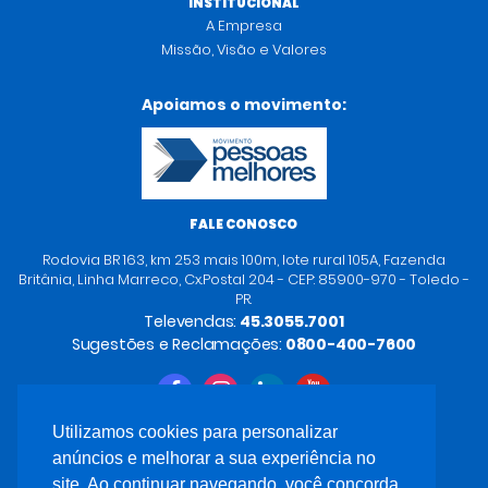
INSTITUCIONAL
A Empresa
Missão, Visão e Valores
Apoiamos o movimento:
FALE CONOSCO
Rodovia BR 163, km 253 mais 100m, lote rural 105A, Fazenda
Britânia, Linha Marreco, Cx.Postal 204 - CEP: 85900-970 - Toledo -
PR.
Televendas:
45.3055.7001
Sugestões e Reclamações:
0800-400-7600
Utilizamos cookies para personalizar
anúncios e melhorar a sua experiência no
site. Ao continuar navegando, você concorda