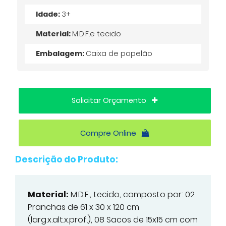
Idade:
3+
Material:
M.D.F.e tecido
Embalagem:
Caixa de papelão
Solicitar Orçamento
Compre Online
Descrição do Produto:
Material:
M.D.F., tecido, composto por: 02
Pranchas de 61 x 30 x 120 cm
(larg.x.alt.x.prof.), 08 Sacos de 15x15 cm com