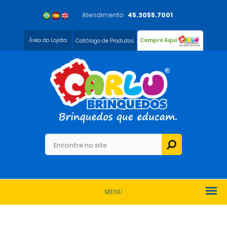
Atendimento
45.3055.7001
Área do Lojista
Catálogo de Produtos
Compre Aqui
MENU